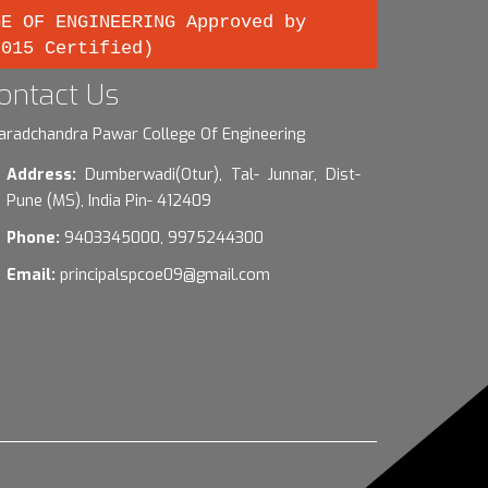
GE OF ENGINEERING Approved by
2015 Certified)
ontact Us
aradchandra Pawar College Of Engineering
Address:
Dumberwadi(Otur), Tal- Junnar, Dist-
Pune (MS), India Pin- 412409
Phone:
9403345000, 9975244300
Email:
principalspcoe09@gmail.com