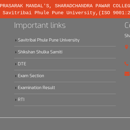
PRASARAK MANDAL'S, SHARADCHANDRA PAWAR COLLE
 Savitribai Phule Pune University,(ISO 9001:
Important links
C
Sh
Savitribai Phule Pune University
Shikshan Shulka Samiti
DTE
Exam Section
Examination Result
RTI