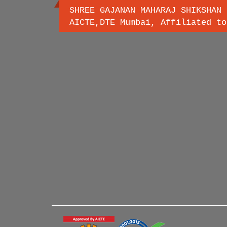
SHREE GAJANAN MAHARAJ SHIKSHAN 
AICTE,DTE Mumbai, Affiliated to