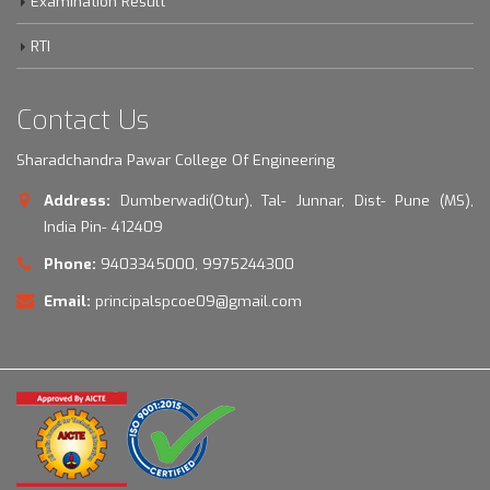
Examination Result
RTI
Contact Us
Sharadchandra Pawar College Of Engineering
Address:
Dumberwadi(Otur), Tal- Junnar, Dist- Pune (MS),
India Pin- 412409
Phone:
9403345000, 9975244300
Email:
principalspcoe09@gmail.com