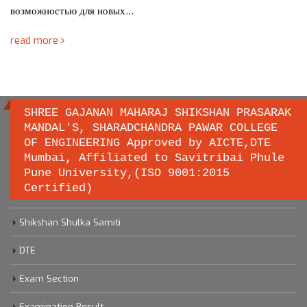
возможностью для новых…
read more
SHREE GAJANAN MAHARAJ SHIKSHAN PRASARAK
MANDAL'S, SHARADCHANDRA PAWAR COLLEGE
OF ENGINEERING Approved by AICTE,DTE
Important links
Mumbai, Affiliated to Savitribai Phule
Pune University,(ISO 9001:2015
Certified)
Savitribai Phule Pune University
Shikshan Shulka Samiti
DTE
Exam Section
Examination Result