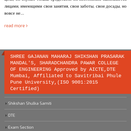
лицами, имеющими свои занятия, свои заботы, свои досады, но
вовсе не…
read more
SHREE GAJANAN MAHARAJ SHIKSHAN PRASARAK
MANDAL'S, SHARADCHANDRA PAWAR COLLEGE
OF ENGINEERING Approved by AICTE,DTE
Important links
Mumbai, Affiliated to Savitribai Phule
Pune University,(ISO 9001:2015
Certified)
Savitribai Phule Pune University
Shikshan Shulka Samiti
DTE
Exam Section