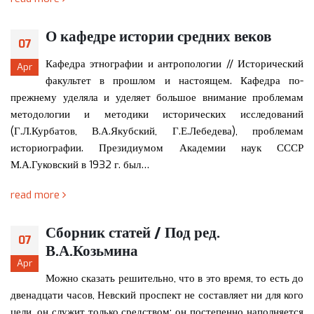
О кафедре истории средних веков
07
Кафедра этнографии и антропологии // Исторический
Apr
факультет в прошлом и настоящем. Кафедра по-
прежнему уделяла и уделяет большое внимание проблемам
методологии и методики исторических исследований
(Г.Л.Курбатов, В.А.Якубский, Г.Е.Лебедева), проблемам
историографии. Президиумом Академии наук СССР
М.А.Гуковский в 1932 г. был…
read more
Сборник статей / Под ред.
07
В.А.Козьмина
Apr
Можно сказать решительно, что в это время, то есть до
двенадцати часов, Невский проспект не составляет ни для кого
цели, он служит только средством: он постепенно наполняется