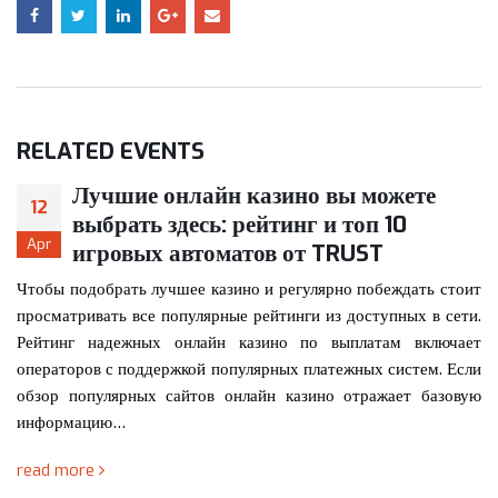
RELATED
EVENTS
RTI-ACT
24
RTI Committee
Jan
Sr.No.
Name of the Staff
Name of the Post as per RTI -Act 5
Address
1
Dr. G.U.Kharat
Principal,SPCOE
9307225141