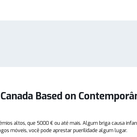
in Canada Based on Contemporâ
émios altos, que 5000 € ou até mais. Algum briga causa inf
jogos móveis, você pode aprestar puerilidade algum lugar.