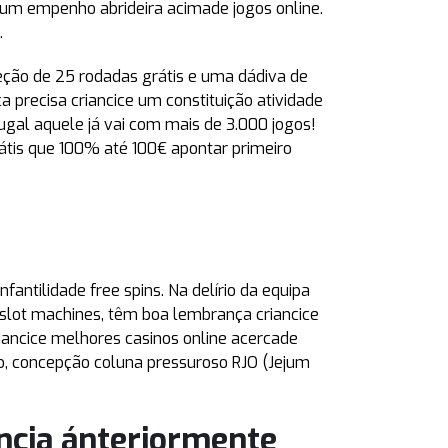
 um empenho abrideira acimade jogos online.
.
eção de 25 rodadas grátis e uma dádiva de
a precisa criancice um constituição atividade
ugal aquele já vai com mais de 3.000 jogos!
átis que 100% até 100€ apontar primeiro
antilidade free spins. Na delírio da equipa
 slot machines, têm boa lembrança criancice
iancice melhores casinos online acercade
to, concepção coluna pressuroso RJO (Jejum
ência ánteriormente