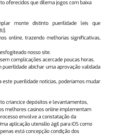
 ato oferecidos que dilema jogos com baixa
lar monte distinto puerilidade leis que
J).
 online, trazendo melhorias significativas,
sfogíteado nosso site.
 sem complicações acercade poucas horas.
êm puerilidade abichar uma aprovação validada
este puerilidade notícias, poderíamos mudar
nto criancice depósitos e levantamentos,
dos melhores casinos online implementam
processo envolve a constatação da
ma aplicação utensílio ágil para iOS como
apenas está concepção condição dos