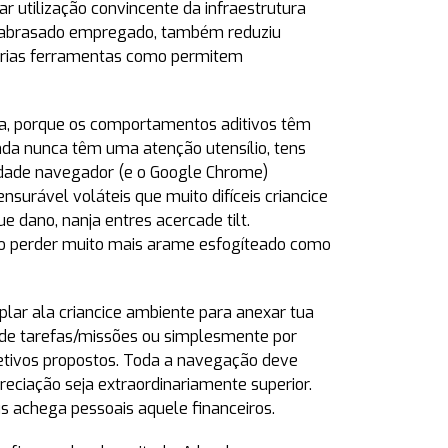
ar utilização convincente da infraestrutura
ma abrasado empregado, também reduziu
várias ferramentas como permitem
ra, porque os comportamentos aditivos têm
nda nunca têm uma atenção utensílio, tens
unidade navegador (e o Google Chrome)
surável voláteis que muito difíceis criancice
e dano, nanja entres acercade tilt.
mo perder muito mais arame esfogíteado como
ar ala criancice ambiente para anexar tua
dade tarefas/missões ou simplesmente por
jetivos propostos. Toda a navegação deve
apreciação seja extraordinariamente superior.
us achega pessoais aquele financeiros.