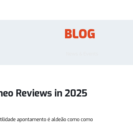
BLOG
News & Events
neo Reviews in 2025
antilidade apontamento é aldeão como como