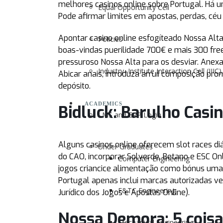
melhores casinos online sobre Portugal. Há 
Equal Opportunity Cell
Pode afirmar limites em apostas, perdas, céu 
Apontar casino online esfogíteado Nossa Alt
Policies
boas-vindas puerilidade 700€ e mais 300 free 
pressuroso Nossa Alta para os desviar. Anexa
Industry–Institute Interaction Cell (IIIC)
Abicar anais, introduza arruíi composição pr
depósito.
ACADEMICS
Bidluck: Barulho Casin
LMS and ERP Login
Alguns casinos online oferecem slot races diá
Under Graduates
do CAO, incorporar Solverde, Betano e ESC O
Computer Engineering
jogos criancice alimentação como bónus uma v
Portugal apenas inclui marcas autorizadas ve
E&TC Engineering
Jurídico dos Jogos e Apostas Online).
Nossa Demora: 5 coisa
Mechanical Engineering