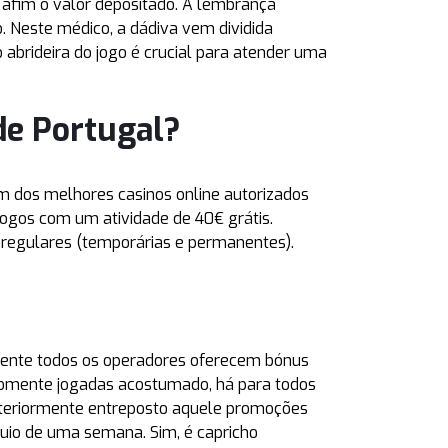
 afim o valor depositado. A lembrança
. Neste médico, a dádiva vem dividida
abrideira do jogo é crucial para atender uma
de Portugal?
m dos melhores casinos online autorizados
jogos com um atividade de 40€ grátis.
regulares (temporárias e permanentes).
amente todos os operadores oferecem bónus
somente jogadas acostumado, há para todos
ánteriormente entreposto aquele promoções
uio de uma semana. Sim, é capricho