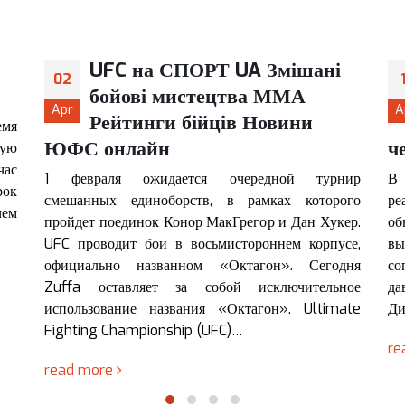
UFC на СПОРТ UA Змішані
02
бойові мистецтва ММА
Apr
A
Рейтинги бійців Новини
емя
ЮФС онлайн
ч
рую
час
1 февраля ожидается очередной турнир
В 
рок
смешанных единоборств, в рамках которого
ре
чем
пройдет поединок Конор МакГрегор и Дан Хукер.
об
UFC проводит бои в восьмистороннем корпусе,
вы
официально названном «Октагон». Сегодня
со
Zuffa оставляет за собой исключительное
да
использование названия «Октагон». Ultimate
Ди
Fighting Championship (UFC)…
re
read more