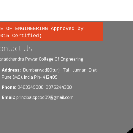
GE OF ENGINEERING Approved by
2015 Certified)
ontact Us
aradchandra Pawar College Of Engineering
Address:
Dumberwadi(Otur), Tal- Junnar, Dist-
Pune (MS), India Pin- 412409
Phone:
9403345000, 9975244300
Email:
principalspcoe09@gmail.com