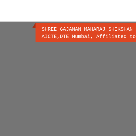
SHREE GAJANAN MAHARAJ SHIKSHAN 
AICTE,DTE Mumbai, Affiliated to