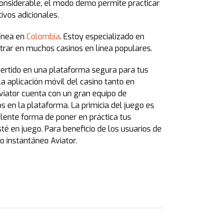
considerable, el modo demo permite practicar
ivos adicionales.
línea en
Colombia
. Estoy especializado en
ntrar en muchos casinos en línea populares.
vertido en una plataforma segura para tus
aplicación móvil del casino tanto en
iator cuenta con un gran equipo de
 en la plataforma. La primicia del juego es
celente forma de poner en práctica tus
té en juego. Para beneficio de los usuarios de
o instantáneo Aviator.