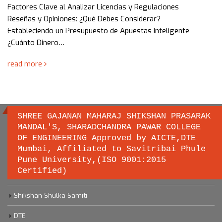
Factores Clave al Analizar Licencias y Regulaciones
Reseñas y Opiniones: ¿Qué Debes Considerar?
Estableciendo un Presupuesto de Apuestas Inteligente
¿Cuánto Dinero…
read more
SHREE GAJANAN MAHARAJ SHIKSHAN PRASARAK
MANDAL'S, SHARADCHANDRA PAWAR COLLEGE
OF ENGINEERING Approved by AICTE,DTE
Important links
Mumbai, Affiliated to Savitribai Phule
Pune University,(ISO 9001:2015
Certified)
Savitribai Phule Pune University
Shikshan Shulka Samiti
DTE