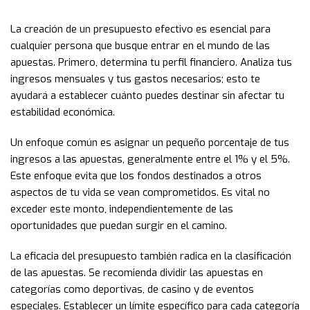
La creación de un presupuesto efectivo es esencial para
cualquier persona que busque entrar en el mundo de las
apuestas. Primero, determina tu perfil financiero. Analiza tus
ingresos mensuales y tus gastos necesarios; esto te
ayudará a establecer cuánto puedes destinar sin afectar tu
estabilidad económica.
Un enfoque común es asignar un pequeño porcentaje de tus
ingresos a las apuestas, generalmente entre el 1% y el 5%.
Este enfoque evita que los fondos destinados a otros
aspectos de tu vida se vean comprometidos. Es vital no
exceder este monto, independientemente de las
oportunidades que puedan surgir en el camino.
La eficacia del presupuesto también radica en la clasificación
de las apuestas. Se recomienda dividir las apuestas en
categorías como deportivas, de casino y de eventos
especiales. Establecer un límite específico para cada categoría