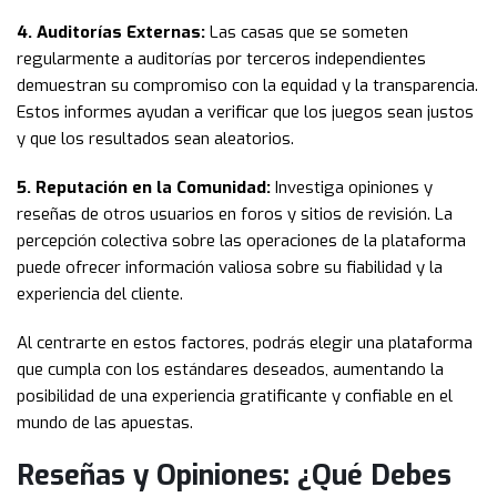
4. Auditorías Externas:
Las casas que se someten
regularmente a auditorías por terceros independientes
demuestran su compromiso con la equidad y la transparencia.
Estos informes ayudan a verificar que los juegos sean justos
y que los resultados sean aleatorios.
5. Reputación en la Comunidad:
Investiga opiniones y
reseñas de otros usuarios en foros y sitios de revisión. La
percepción colectiva sobre las operaciones de la plataforma
puede ofrecer información valiosa sobre su fiabilidad y la
experiencia del cliente.
Al centrarte en estos factores, podrás elegir una plataforma
que cumpla con los estándares deseados, aumentando la
posibilidad de una experiencia gratificante y confiable en el
mundo de las apuestas.
Reseñas y Opiniones: ¿Qué Debes