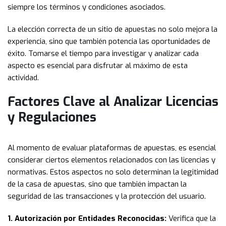
siempre los términos y condiciones asociados.
La elección correcta de un sitio de apuestas no solo mejora la
experiencia, sino que también potencia las oportunidades de
éxito. Tomarse el tiempo para investigar y analizar cada
aspecto es esencial para disfrutar al máximo de esta
actividad.
Factores Clave al Analizar Licencias
y Regulaciones
Al momento de evaluar plataformas de apuestas, es esencial
considerar ciertos elementos relacionados con las licencias y
normativas. Estos aspectos no solo determinan la legitimidad
de la casa de apuestas, sino que también impactan la
seguridad de las transacciones y la protección del usuario.
1. Autorización por Entidades Reconocidas:
Verifica que la