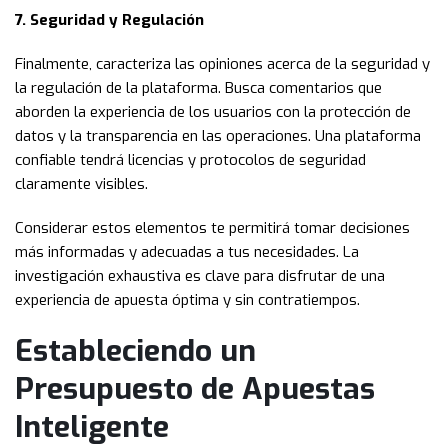
7. Seguridad y Regulación
Finalmente, caracteriza las opiniones acerca de la seguridad y
la regulación de la plataforma. Busca comentarios que
aborden la experiencia de los usuarios con la protección de
datos y la transparencia en las operaciones. Una plataforma
confiable tendrá licencias y protocolos de seguridad
claramente visibles.
Considerar estos elementos te permitirá tomar decisiones
más informadas y adecuadas a tus necesidades. La
investigación exhaustiva es clave para disfrutar de una
experiencia de apuesta óptima y sin contratiempos.
Estableciendo un
Presupuesto de Apuestas
Inteligente