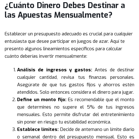
¿Cuánto Dinero Debes Destinar a
las Apuestas Mensualmente?
Establecer un presupuesto adecuado es crucial para cualquier
entusiasta que desee participar en juegos de azar. Aquí te
presento algunos lineamientos específicos para calcular
cuánto deberías invertir mensualmente:
Análisis de ingresos y gastos:
Antes de destinar
cualquier cantidad, revisa tus finanzas personales.
Asegúrate de que tus gastos fijos y ahorros estén
atendidos. Solo entonces considera el dinero para jugar.
Define un monto fijo:
Es recomendable que el monto
que determines no supere el 5% de tus ingresos
mensuales. Esto permite disfrutar del entretenimiento
sin poner en riesgo tu estabilidad económica.
Establece límites:
Decide de antemano un límite diario
o semanal dentro del presupuesto mensual. Esto es