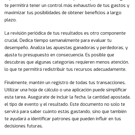
te permitirá tener un control más exhaustivo de tus gastos y
maximizar tus posibilidades de obtener beneficios a largo
plazo.
La revisión periódica de tus resultados es otro componente
crucial. Dedica tiempo semanalmente para evaluar tu
desempeño. Analiza las apuestas ganadoras y perdedoras, y
ajusta tu presupuesto en consecuencia. Es posible que
descubras que algunas categorías requieren menos atención,
lo que te permitirá redistribuir tus recursos adecuadamente.
Finalmente, mantén un registro de todas tus transacciones.
Utilizar una hoja de cálculo o una aplicación puede simplificar
esta tarea. Asegúrate de incluir la fecha, la cantidad apostada,
el tipo de evento y el resultado. Este documento no solo te
servirá para saber cuánto estás gastando, sino que también
te ayudará a identificar patrones que pueden influir en tus
decisiones futuras.