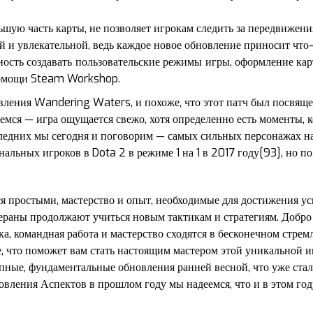
ую часть карты, не позволяет игрокам следить за передвижени
й и увлекательной, ведь каждое новое обновление приносит что
ость создавать пользовательские режимы игры, оформление карт
 помощи Steam Workshop.
вления Wandering Waters, и похоже, что этот патч был посвяще
мся — игра ощущается свежо, хотя определенно есть моменты, к
следних мы сегодня и поговорим — самых сильных персонажах н
льных игроков в Dota 2 в режиме 1 на 1 в 2017 году[93], но по
 простыми, мастерство и опыт, необходимые для достижения усп
тераны продолжают учиться новым тактикам и стратегиям. Добр
ка, командная работа и мастерство сходятся в бесконечном стремл
е, что поможет вам стать настоящим мастером этой уникальной иг
пные, фундаментальные обновления ранней весной, что уже стал
овления Аспектов в прошлом году мы надеемся, что и в этом год