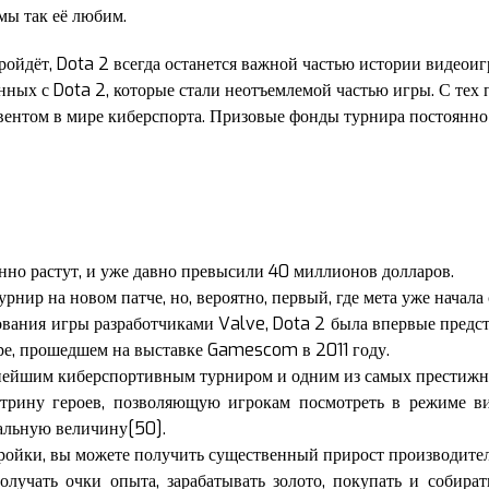
мы так её любим.
пройдёт, Dota 2 всегда останется важной частью истории видеои
нных с Dota 2, которые стали неотъемлемой частью игры. С тех 
ентом в мире киберспорта. Призовые фонды турнира постоянно 
но растут, и уже давно превысили 40 миллионов долларов.
рнир на новом патче, но, вероятно, первый, где мета уже начала
вания игры разработчиками Valve, Dota 2 была впервые предст
ре, прошедшем на выставке Gamescom в 2011 году.
упнейшим киберспортивным турниром и одним из самых престиж
трину героев, позволяющую игрокам посмотреть в режиме ви
альную величину[50].
ойки, вы можете получить существенный прирост производител
олучать очки опыта, зарабатывать золото, покупать и собира