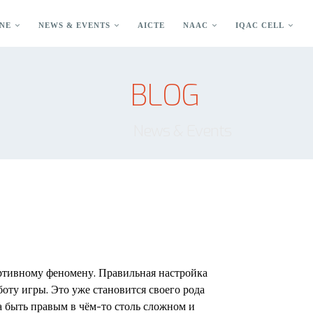
NE
NEWS & EVENTS
AICTE
NAAC
IQAC CELL
BLOG
News & Events
ртивному феномену. Правильная настройка
ту игры. Это уже становится своего рода
а быть правым в чём-то столь сложном и