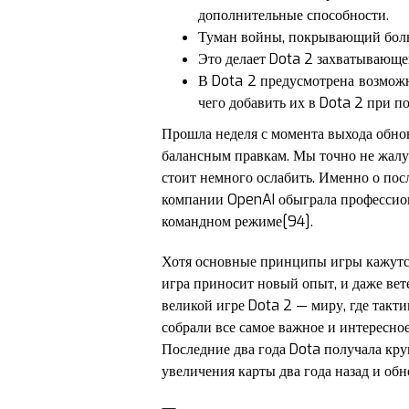
дополнительные способности.
Туман войны, покрывающий больш
Это делает Dota 2 захватывающе
В Dota 2 предусмотрена возможн
чего добавить их в Dota 2 при
Прошла неделя с момента выхода обно
балансным правкам. Мы точно не жалуе
стоит немного ослабить. Именно о по
компании OpenAI обыграла профессиона
командном режиме[94].
Хотя основные принципы игры кажутся
игра приносит новый опыт, и даже ве
великой игре Dota 2 — миру, где такти
собрали все самое важное и интересно
Последние два года Dota получала кру
увеличения карты два года назад и обн