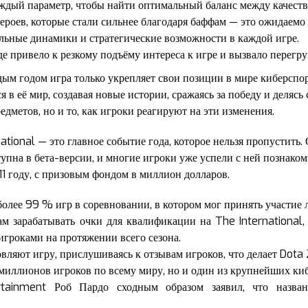
аждый параметр, чтобы найти оптимальный баланс между качеств
ероев, которые стали сильнее благодаря баффам — это ожидаемо 
альные динамики и стратегические возможности в каждой игре.
 привело к резкому подъёму интереса к игре и вызвало перегру
дым годом игра только укрепляет свои позиции в мире киберсп
 в её мир, создавая новые истории, сражаясь за победу и деляс
едметов, но и то, как игроки реагируют на эти изменения.
ational — это главное событие года, которое нельзя пропустить
ступна в бета-версии, и многие игроки уже успели с ней познак
011 году, с призовым фондом в миллион долларов.
более 99 % игр в соревновании, в котором мог принять участи
м зарабатывать очки для квалификации на The International, 
гроками на протяжении всего сезона.
овляют игру, прислушиваясь к отзывам игроков, что делает Dot
я миллионов игроков по всему миру, но и один из крупнейших к
ertainment Роб Пардо сходным образом заявил, что назва