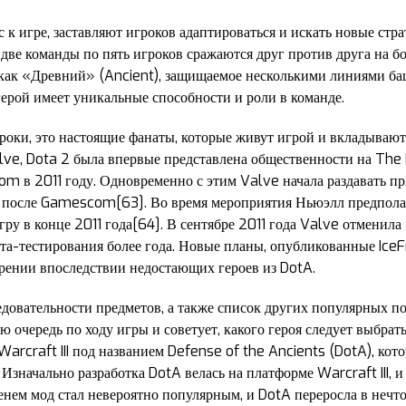
к игре, заставляют игроков адаптироваться и искать новые стр
е две команды по пять игроков сражаются друг против друга на 
е как «Древний» (Ancient), защищаемое несколькими линиями б
герой имеет уникальные способности и роли в команде.
роки, это настоящие фанаты, которые живут игрой и вкладываю
ve, Dota 2 была впервые представлена общественности на The 
m в 2011 году. Одновременно с этим Valve начала раздавать пр
е после Gamescom[63]. Во время мероприятия Ньюэлл предполага
ру в конце 2011 года[64]. В сентябре 2011 года Valve отменил
ета-тестирования более года. Новые планы, опубликованные IceF
дрении впоследствии недостающих героев из DotA.
довательности предметов, а также список других популярных п
ю очередь по ходу игры и советует, какого героя следует выбрать
rcraft III под названием Defense of the Ancients (DotA), кото
 Изначально разработка DotA велась на платформе Warcraft III, 
енем мод стал невероятно популярным, и DotA переросла в нечто