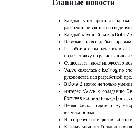
Главные новости
Каждый матч проходит на квадр
рассредотачиваются по соединяю
Каждый крупный патч в Dota 2 м
Невозможно всегда быть правым в
Разработка игры началась в 200
подала заявку на регистрацию эт
Существует также множество мем
Valve связалась с IceFrog по эл
руководства над разработкой пр
В Dota 2 важно не только умение
Интерес Valve к обладанию Def
Fortress Робина Волкера[англ.],
Целью было создать игру, кот
возможностями.
Игра требует от игроков гибкост
К этому моменту большинство ко