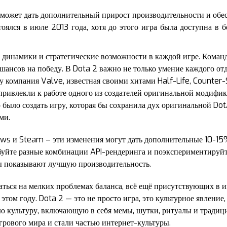
ожет дать дополнительный прирост производительности и обес
ялся в июле 2013 года, хотя до этого игра была доступна в б
 динамики и стратегические возможности в каждой игре. Коман
 шансов на победу. В Dota 2 важно не только умение каждого от
у компания Valve, известная своими хитами Half-Life, Counter-S
привлекли к работе одного из создателей оригинальной модифик
было создать игру, которая бы сохранила дух оригинальной Do
ми.
s и Steam – эти изменения могут дать дополнительные 10-15%
обуйте разные комбинации API-рендеринга и поэкспериментируй
ы показывают лучшую производительность.
аться на мелких проблемах баланса, всё ещё присутствующих в и
 этом году. Dota 2 — это не просто игра, это культурное явление
 культуру, включающую в себя мемы, шутки, ритуалы и традици
рового мира и стали частью интернет-культуры.