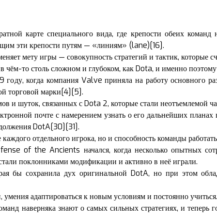
атной карте специального вида, где крепости обеих команд 
щим эти крепости путям — «линиям» (lane)[16].
еняет мету игры — совокупность стратегий и тактик, которые 
 чём-то столь сложном и глубоком, как Dota, и именно поэтому
9 году, когда компания Valve приняла на работу основного ра
ой торговой марки[4][5].
ов и шуток, связанных с Dota 2, которые стали неотъемлемой ч
ектронной почте с намерением узнать о его дальнейших планах 
одолжения DotA[30][31].
 каждого отдельного игрока, но и способность команды работать
ense of the Ancients начался, когда несколько опытных со
 стали поклонниками модификации и активно в неё играли.
орая бы сохранила дух оригинальной DotA, но при этом обл
и, умения адаптироваться к новым условиям и постоянно учиться
манд наверняка знают о самых сильных стратегиях, и теперь го