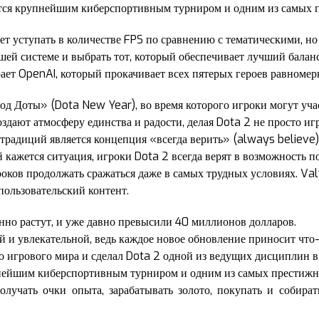
ется крупнейшим киберспортивным турниром и одним из самых 
т уступать в количестве FPS по сравнению с тематическими, но
шей системе и выбрать тот, который обеспечивает лучший бала
ает OpenAI, который прокачивает всех пятерых героев равномер
д Доты» (Dota New Year), во время которого игроки могут уча
здают атмосферу единства и радости, делая Dota 2 не просто иг
традиций является концепция «всегда верить» (always believe),
 кажется ситуация, игроки Dota 2 всегда верят в возможность по
оков продолжать сражаться даже в самых трудных условиях. Va
пользовательский контент.
но растут, и уже давно превысили 40 миллионов долларов.
й и увлекательной, ведь каждое новое обновление приносит что
о игрового мира и сделал Dota 2 одной из ведущих дисциплин в
упнейшим киберспортивным турниром и одним из самых престиж
олучать очки опыта, зарабатывать золото, покупать и собира