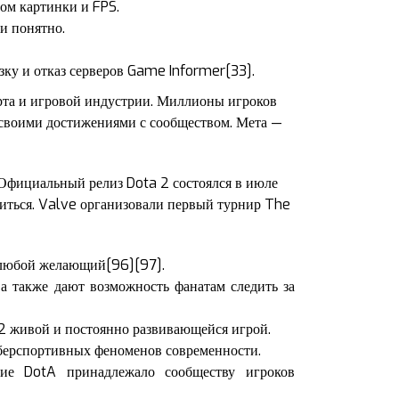
ом картинки и FPS.
и понятно.
зку и отказ серверов Game Informer[33].
орта и игровой индустрии. Миллионы игроков
ь своими достижениями с сообществом. Мета —
. Официальный релиз Dota 2 состоялся в июле
омиться. Valve организовали первый турнир The
е любой желающий[96][97].
а также дают возможность фанатам следить за
a 2 живой и постоянно развивающейся игрой.
иберспортивных феноменов современности.
ние DotA принадлежало сообществу игроков