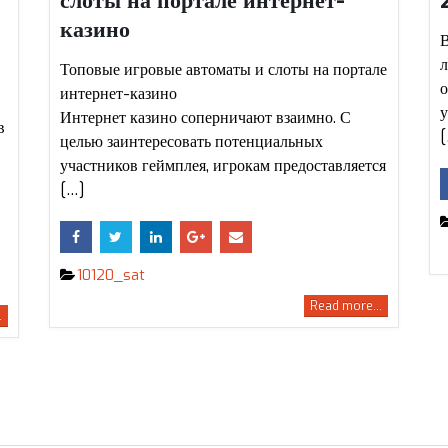
слоты на портале интернет-
казино
В
л
Топовые игровые автоматы и слоты на портале
о
интернет-казино
у
Интернет казино соперничают взаимно. С
в
целью заинтересовать потенциальных
участников геймплея, игрокам предоставляется
[…]
10120_sat
Read more...
.