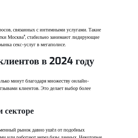
росов, связанных с интимными услугами. Такие
тутки Москва”, стабильно занимают лидирующие
рынка секс-услуг в мегаполисе.
клиентов в 2024 году
олько минут благодаря множеству онлайн-
тзывами клиентов. Это делает выбор более
 секторе
еменный рынок давно ушёл от подобных
ми или работают через базы данных. Некоторые