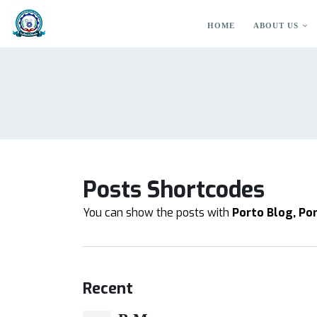
HOME
ABOUT US
Posts Shortcodes
You can show the posts with
Porto Blog, Po
Recent