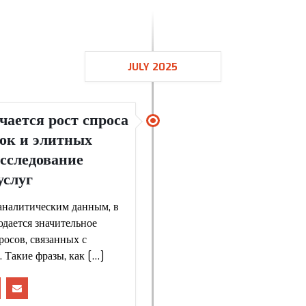
JULY 2025
чается рост спроса
ок и элитных
исследование
услуг
аналитическим данным, в
дается значительное
росов, связанных с
 Такие фразы, как […]