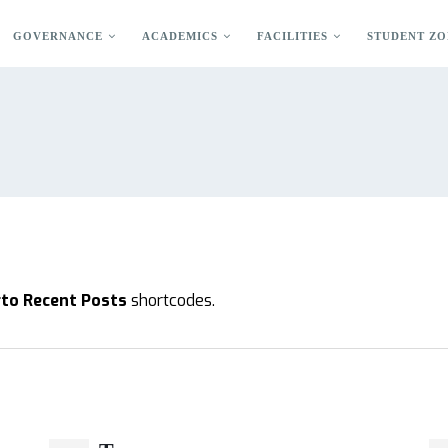
GOVERNANCE
ACADEMICS
FACILITIES
STUDENT ZO
rto Recent Posts
shortcodes.