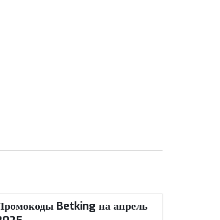
Промокоды Betking на апрель