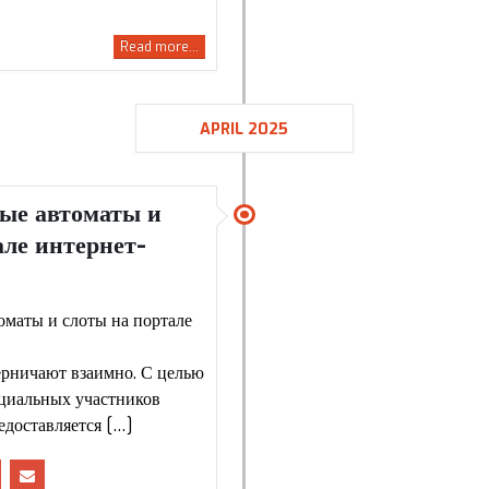
Read more...
APRIL 2025
ые автоматы и
але интернет-
оматы и слоты на портале
ерничают взаимно. С целью
нциальных участников
едоставляется […]