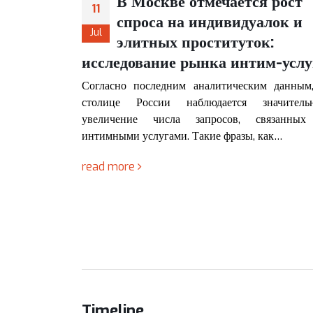
скве отмечается рост
Топовые иг
12
са на индивидуалок и
слоты на п
Apr
ных проституток:
казино
ание рынка интим-услуг
Топовые игровые авто
интернет-казино
ледним аналитическим данным, в
Интернет казино сопер
сии наблюдается значительное
заинтересовать пот
числа запросов, связанных с
геймплея, игрокам пред
угами. Такие фразы, как…
read more
Timeline