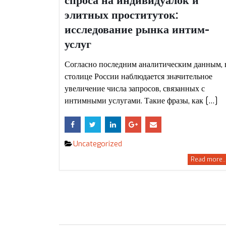
спроса на индивидуалок и
элитных проституток:
исследование рынка интим-
услуг
Согласно последним аналитическим данным, 
столице России наблюдается значительное
увеличение числа запросов, связанных с
интимными услугами. Такие фразы, как […]
Uncategorized
Read more..