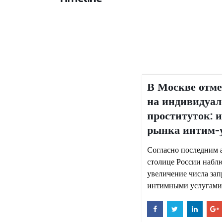
В Москве отме
на индивидуал
проституток: 
рынка интим-
Согласно последним 
столице России наблю
увеличение числа зап
интимными услугами.