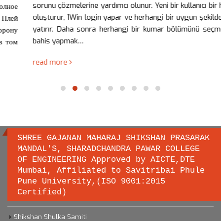
sorunu çözmelerine yardımcı olunur. Yeni bir kullanıcı bir hesap
oluşturur, 1Win login yapar ve herhangi bir uygun şekilde para
yatırır. Daha sonra herhangi bir kumar bölümünü seçmek ve
bahis yapmak…
read more
SHREE GAJANAN MAHARAJ SHIKSHAN PRASARAK
MANDAL'S, SHARADCHANDRA PAWAR COLLEGE
OF ENGINEERING Approved by AICTE,DTE
Important links
Mumbai, Affiliated to Savitribai Phule
Pune University,(ISO 9001:2015
Certified)
Savitribai Phule Pune University
Shikshan Shulka Samiti