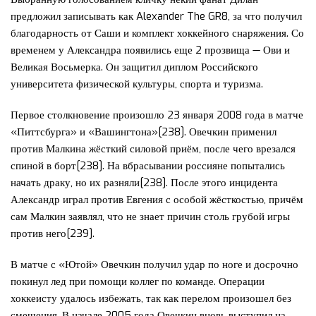
предложил записывать как Alexander The GR8, за что получил
благодарность от Саши и комплект хоккейного снаряжения. Со
временем у Александра появились еще 2 прозвища — Ови и
Великая Восьмерка. Он защитил диплом Российского
университета физической культуры, спорта и туризма.
Первое столкновение произошло 23 января 2008 года в матче
«Питтсбурга» и «Вашингтона»[238]. Овечкин применил
против Малкина жёсткий силовой приём, после чего врезался
спиной в борт[238]. На вбрасывании россияне попытались
начать драку, но их разняли[238]. После этого инцидента
Александр играл против Евгения с особой жёсткостью, причём
сам Малкин заявлял, что не знает причин столь грубой игры
против него[239].
В матче с «Ютой» Овечкин получил удар по ноге и досрочно
покинул лед при помощи коллег по команде. Операции
хоккеисту удалось избежать, так как перелом произошел без
смещения. В начале 2005 года Овечкин вновь выступил на