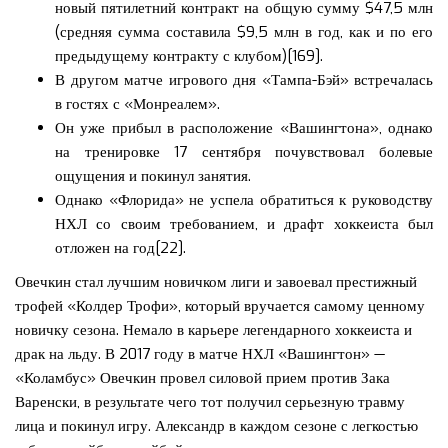
новый пятилетний контракт на общую сумму $47,5 млн
(средняя сумма составила $9,5 млн в год, как и по его
предыдущему контракту с клубом)[169].
В другом матче игрового дня «Тампа-Бэй» встречалась
в гостях с «Монреалем».
Он уже прибыл в расположение «Вашингтона», однако
на тренировке 17 сентября почувствовал болевые
ощущения и покинул занятия.
Однако «Флорида» не успела обратиться к руководству
НХЛ со своим требованием, и драфт хоккеиста был
отложен на год[22].
Овечкин стал лучшим новичком лиги и завоевал престижный
трофей «Колдер Трофи», который вручается самому ценному
новичку сезона. Немало в карьере легендарного хоккеиста и
драк на льду. В 2017 году в матче НХЛ «Вашингтон» —
«Коламбус» Овечкин провел силовой прием против Зака
Варенски, в результате чего тот получил серьезную травму
лица и покинул игру. Александр в каждом сезоне с легкостью