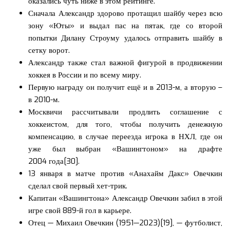
оказались чуть ниже в этом рейтинге.
Сначала Александр здорово протащил шайбу через всю
зону «Юты» и выдал пас на пятак, где со второй
попытки Дилану Строуму удалось отправить шайбу в
сетку ворот.
Александр также стал важной фигурой в продвижении
хоккея в России и по всему миру.
Первую награду он получит ещё и в 2013-м, а вторую –
в 2010-м.
Москвичи рассчитывали продлить соглашение с
хоккеистом, для того, чтобы получить денежную
компенсацию, в случае переезда игрока в НХЛ, где он
уже был выбран «Вашингтоном» на драфте
2004 года[30].
13 января в матче против «Анахайм Дакс» Овечкин
сделал свой первый хет-трик.
Капитан «Вашингтона» Александр Овечкин забил в этой
игре свой 889-й гол в карьере.
Отец — Михаил Овечкин (1951—2023)[19], — футболист,