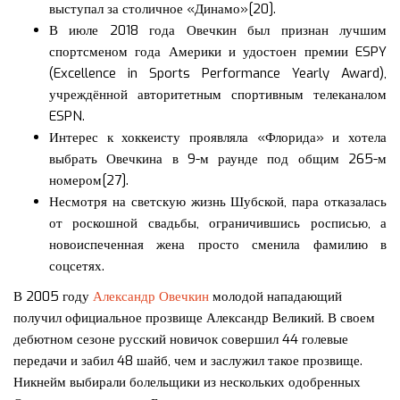
выступал за столичное «Динамо»[20].
В июле 2018 года Овечкин был признан лучшим
спортсменом года Америки и удостоен премии ESPY
(Excellence in Sports Performance Yearly Award),
учреждённой авторитетным спортивным телеканалом
ESPN.
Интерес к хоккеисту проявляла «Флорида» и хотела
выбрать Овечкина в 9-м раунде под общим 265-м
номером[27].
Несмотря на светскую жизнь Шубской, пара отказалась
от роскошной свадьбы, ограничившись росписью, а
новоиспеченная жена просто сменила фамилию в
соцсетях.
В 2005 году
Александр Овечкин
молодой нападающий
получил официальное прозвище Александр Великий. В своем
дебютном сезоне русский новичок совершил 44 голевые
передачи и забил 48 шайб, чем и заслужил такое прозвище.
Никнейм выбирали болельщики из нескольких одобренных