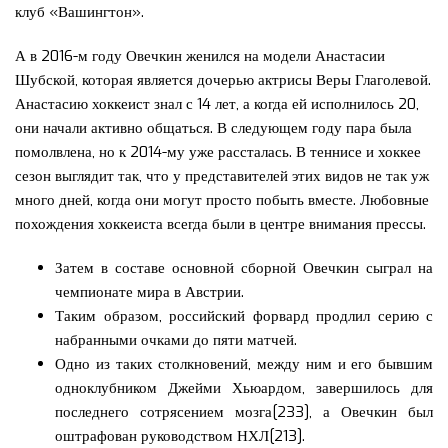
клуб «Вашингтон».
А в 2016-м году Овечкин женился на модели Анастасии
Шубской, которая является дочерью актрисы Веры Глаголевой.
Анастасию хоккеист знал с 14 лет, а когда ей исполнилось 20,
они начали активно общаться. В следующем году пара была
помолвлена, но к 2014-му уже рассталась. В теннисе и хоккее
сезон выглядит так, что у представителей этих видов не так уж
много дней, когда они могут просто побыть вместе. Любовные
похождения хоккеиста всегда были в центре внимания прессы.
Затем в составе основной сборной Овечкин сыграл на
чемпионате мира в Австрии.
Таким образом, российский форвард продлил серию с
набранными очками до пяти матчей.
Одно из таких столкновений, между ним и его бывшим
одноклубником Джейми Хьюардом, завершилось для
последнего сотрясением мозга[233], а Овечкин был
оштрафован руководством НХЛ[213].