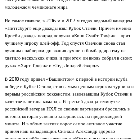
молодёжном чемпионате мира.
Но самое главное, в 2016-м и 2017-м годах ведомый канадцем
«Питтсбург» ещё дважды взял Кубок Стэнли. Причём именно
Кросби дважды подряд получал «Конн Смайт Трофи» – приз
лучшему игроку плей-офф. Год спустя Овечкин снова стал
лучшим снайпером, до звания лучшего бомбардира ему не
хватило нескольких очков, и при этом он вновь собрал в своих
руках «Харт Трофи» и «Тед Линдсей Эворд».
В 2018 году привёл «Вашингтон» к первой в истории клуба
победе в Кубке Стэнли, став самым ценным игроком турнира и
первым российским хоккеистом, завоевавшим Кубок Стэнли в
качестве капитана команды. В третьей двадцатиминутке
российский ветеран НХЛ со своими партнерами бросились в
погоню, которая успешно завершилась на предпоследней
минуте. И в обоих взятиях ворот самое активное участие
принял наш нападающий. Сначала Александр здорово
протащил шайбу через всю зону «Юты» и выдал пас на пятак,