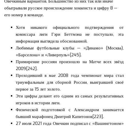
Овечкиным вариантов. Большинство из них так или иначе
обыгрывали русское происхождение хоккеиста и цифру 8 —
его номер в команде.
Хотя никакого официального подтверждения от
комиссара лиги Гэри Беттмэна не поступало, эта
информация выглядела обоснованной.
Любимые футбольные клубы — «Динамо» (Москва),
«Барселона» и «Ливерпуль»[245].
Примирение россиян произошло на Матче всех звёзд
2009[242].
Проходивший в мае 2008 года чемпионат мира стал
триумфальным для сборной России, выигравшей своё
первое за 15 лет золото.
Эти цифры делают его одним из самых результативных
игроков в истории лиги.
Физической подготовкой с Александром занимается
бывший марафонец Дмитрий Капитонов[223].
27 июля 2021 года Овечкин подписал с «Вашингтоном»