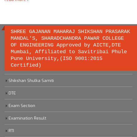
SHREE GAJANAN MAHARAJ SHIKSHAN PRASARAK
MANDAL'S, SHARADCHANDRA PAWAR COLLEGE
OF ENGINEERING Approved by AICTE,DTE
Important links
Mumbai, Affiliated to Savitribai Phule
Pune University,(ISO 9001:2015
Certified)
Savitribai Phule Pune University
Shikshan Shulka Samiti
DTE
Exam Section
Examination Result
RTI