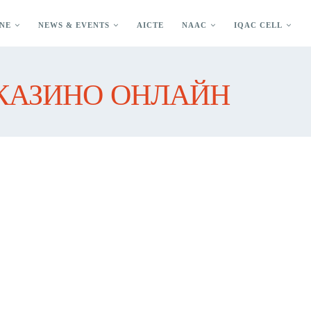
NE
NEWS & EVENTS
AICTE
NAAC
IQAC CELL
 КАЗИНО ОНЛАЙН