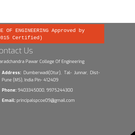
GE OF ENGINEERING Approved by
2015 Certified)
ontact Us
aradchandra Pawar College Of Engineering
Address:
Dumberwadi(Otur), Tal- Junnar, Dist-
Pune (MS), India Pin- 412409
Phone:
9403345000, 9975244300
Email:
principalspcoe09@gmail.com