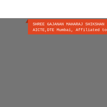
SHREE GAJANAN MAHARAJ SHIKSHAN 
AICTE,DTE Mumbai, Affiliated to