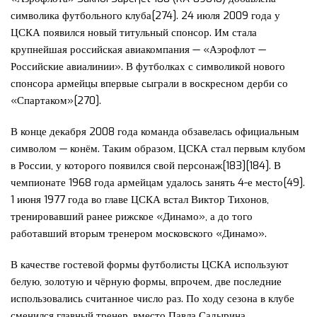
символика футбольного клуба[274]. 24 июля 2009 года у
ЦСКА появился новый титульный спонсор. Им стала
крупнейшая российская авиакомпания — «Аэрофлот —
Российские авиалинии». В футболках с символикой нового
спонсора армейцы впервые сыграли в воскресном дерби со
«Спартаком»[270].
В конце декабря 2008 года команда обзавелась официальным
символом — конём. Таким образом, ЦСКА стал первым клубом
в России, у которого появился свой персонаж[183][184]. В
чемпионате 1968 года армейцам удалось занять 4-е место[49].
1 июня 1977 года во главе ЦСКА встал Виктор Тихонов,
тренировавший ранее рижское «Динамо», а до того
работавший вторым тренером московского «Динамо».
В качестве гостевой формы футболисты ЦСКА используют
белую, золотую и чёрную формы, впрочем, две последние
использовались считанное число раз. По ходу сезона в клубе
сменился главный тренер, вместо Павла Садырина,