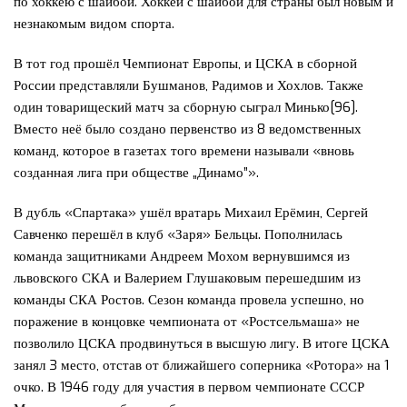
по хоккею с шайбой. Хоккей с шайбой для страны был новым и
незнакомым видом спорта.
В тот год прошёл Чемпионат Европы, и ЦСКА в сборной
России представляли Бушманов, Радимов и Хохлов. Также
один товарищеский матч за сборную сыграл Минько[96].
Вместо неё было создано первенство из 8 ведомственных
команд, которое в газетах того времени называли «вновь
созданная лига при обществе „Динамо”».
В дубль «Спартака» ушёл вратарь Михаил Ерёмин, Сергей
Савченко перешёл в клуб «Заря» Бельцы. Пополнилась
команда защитниками Андреем Мохом вернувшимся из
львовского СКА и Валерием Глушаковым перешедшим из
команды СКА Ростов. Сезон команда провела успешно, но
поражение в концовке чемпионата от «Ростсельмаша» не
позволило ЦСКА продвинуться в высшую лигу. В итоге ЦСКА
занял 3 место, отстав от ближайшего соперника «Ротора» на 1
очко. В 1946 году для участия в первом чемпионате СССР