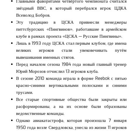
Главными фаворитами четвёртого чемпионата считался
звёздный ВВС, в который перебрался игрок ЦДКА
Всеволод Бобров.
Эту традицию в ЦСКА привнесли менеджеры
питтсбургских «Пингвинов», работавшие в армейском
клубе в рамках проекта «ЦСКА — Русские Пингвины».
Лишь в 1993 году ЦСКА стал первым клубом, где имена
великих игроков стали увековечивать путём
вывешивания именных стягов.
Перед началом сезона 1984 года новый главный тренер
Юрий Морозов отчислил 13 игроков клуба.
В сезоне 2010 команда играла в форме Reebok с пятью
красно-синими вертикальными полосками и синими
трусами.
Все старые спортивные общества были закрыты или
расформированы, а на их основе были образованы
ведомственные команды.
Однако авиакатастрофа, которая произошла 7 января
1950 года возле Свердловска, унесла из жизни 11 игроков