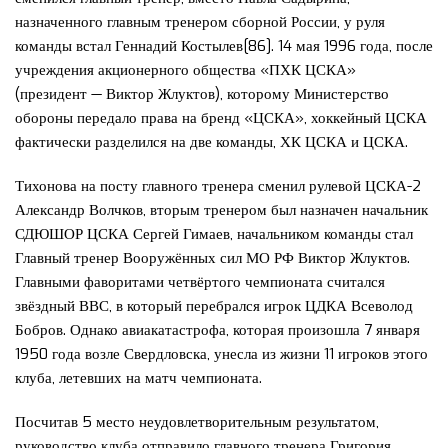
назначенного главным тренером сборной России, у руля
команды встал Геннадий Костылев[86]. 14 мая 1996 года, после
учреждения акционерного общества «ПХК ЦСКА»
(президент — Виктор Жлуктов), которому Министерство
обороны передало права на бренд «ЦСКА», хоккейный ЦСКА
фактически разделился на две команды, ХК ЦСКА и ЦСКА.
Тихонова на посту главного тренера сменил рулевой ЦСКА-2
Александр Волчков, вторым тренером был назначен начальник
СДЮШОР ЦСКА Сергей Гимаев, начальником команды стал
Главный тренер Вооружённых сил МО РФ Виктор Жлуктов.
Главными фаворитами четвёртого чемпионата считался
звёздный ВВС, в который перебрался игрок ЦДКА Всеволод
Бобров. Однако авиакатастрофа, которая произошла 7 января
1950 года возле Свердловска, унесла из жизни 11 игроков этого
клуба, летевших на матч чемпионата.
Посчитав 5 место неудовлетворительным результатом,
руководство клуба отправило главного тренера Григория