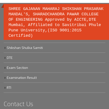
SHREE GAJANAN MAHARAJ SHIKSHAN PRASARAK
MANDAL'S, SHARADCHANDRA PAWAR COLLEGE
OF ENGINEERING Approved by AICTE,DTE
Important links
Mumbai, Affiliated to Savitribai Phule
Pune University,(ISO 9001:2015
Certified)
Savitribai Phule Pune University
Shikshan Shulka Samiti
DTE
Exam Section
Examination Result
RTI
Contact Us
Sharadchandra Pawar College Of Engineering