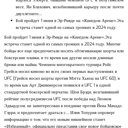
Карлоса Улберга, бывший чемпион UFC в полутяжелом
весе, Ян Блахович, возобновивший карьеру после почти
двухлетнего…
Бой пройдет 1 июня в Эр-Рияде на «Кингдом Арене».Эта
встреча станет одной из самых громких в 2024 году.
Бой пройдет 1 июня в Эр-Рияде на «Кингдом Арене».Эта
встреча станет одной из самых громких в 2024 году. Многие
бойцы все еще предпочитали носить обтягивающие шорты или
боксерские плавки, в то время как другие носили длинные
брюки или майки. Чемпион многократного турнира Ройс
Грейси носил кимоно во всех своих первых выступлениях в
UFC (Грейси носил шорты против Мэтта Хьюза на UFC 60), в
то время как Арт Джиммерсон появился в UFC 1 в одной
стандартной боксерской перчатке. Шон Брэди, возглавивший
рейтинг полусредневесов UFC после победы над Леоном
Эдвардсом, не заинтересован в поединке против Йена Мачадо
Гэрри, и предпочитает драться с… Илия Топурия опроверг
информацию о том, что его новым никнеймом станет
«Избранный», официально представив свое новое бойцовское