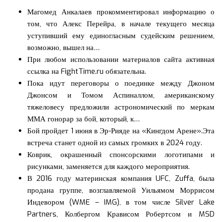
Магомед Анкалаев прокомментировал информацию о
том, что Алекс Перейра, в начале текущего месяца
уступивший ему единогласным судейским решением,
возможно, вышел на…
При любом использовании материалов сайта активная
ссылка на FightTime.ru обязательна.
Пока идут переговоры о поединке между Джоном
Джонсом и Томом Аспиналлом, американскому
тяжеловесу предложили астрономический по меркам
ММА гонорар за бой, который, к…
Бой пройдет 1 июня в Эр-Рияде на «Кингдом Арене».Эта
встреча станет одной из самых громких в 2024 году.
Коврик, окрашенный спонсорскими логотипами и
рисунками, заменяется для каждого мероприятия.
В 2016 году материнская компания UFC, Zuffa, была
продана группе, возглавляемой Уильямом Моррисом
Индевором (WME – IMG), в том числе Silver Lake
Partners, Колбергом Крависом Робертсом и MSD