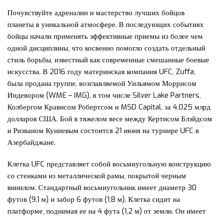
Почувствуйте адреналин и мастерство лучших бойцов
планеты в уникальной атмосфере. В последующих событиях
бойцы начали применять эффективные приемы из более чем
одной дисциплины, что косвенно помогло создать отдельный
стиль борьбы, известный как современные смешанные боевые
искусства. В 2016 году материнская компания UFC, Zuffa,
была продана группе, возглавляемой Уильямом Моррисом
Индевором (WME – IMG), в том числе Silver Lake Partners,
Колбергом Крависом Робертсом и MSD Capital, за 4,025 млрд
долларов США. Бой в тяжелом весе между Кертисом Блэйдсом
и Ризваном Куниевым состоится 21 июня на турнире UFC в
Азербайджане.
Клетка UFC представляет собой восьмиугольную конструкцию
со стенками из металлической рамы, покрытой черным
винилом. Стандартный восьмиугольник имеет диаметр 30
футов (9,1 м) и забор 6 футов (1,8 м). Клетка сидит на
платформе, поднимая ее на 4 фута (1,2 м) от земли. Он имеет