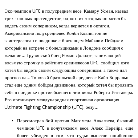
Экс-чемпион UFC в полусреднем весе, Камару Усман, назвал
трех топовых претендентов, одного из которых он хотел бы
видеть своим соперником, когда вернется в октагон.
Американский полусредневес Колби Ковингтон не
заинтересован в поединке с британцем Майклом Пейджем,
который на встрече с болельщиками в Лондоне сообщил о
желании… Грузинский боец Роман Долидзе, занимающий
восьмую строчку в рейтинге средневесов UFC, сообщил, кого
хотел бы видеть своим следующим соперником, а также дал
прогноз на… Топовый бразильский средневес Кайо Борральо
стал еще одним бойцом дивизиона, который хотел бы проявить
себя в поединке против бывшего чемпиона Роберта Уиттакера.
Его организует международная спортивная организация
Ultimate Fighting Championship (UFC), безу…
Пересмотрев бой против Магомеда Анкалаева, бывший
чемпион UFC в полутяжелом весе, Алекс Перейра, еще
более убежден в том, что судьи вынесли ошибочное