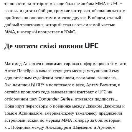
те новости, за которые мы еще больше любим ММА и UFC –
вызовы и цитаты бойцов, громкие интервью, обещания катком
пройтись по оппонентам и многое другое. В общем, старый
добрый трештокинг, который стал неотъемлемой частью
MMA, и который процветает в ЮФС.
Де читати свіжі новини UFC
Магомед Анкалаев прокомментировал информацию о том, что
Алекс Перейра, в начале текущего месяца уступивший ему
единогласным судейским решением, возможно, вышел на…
Экс-чемпион GLORY в полутяжелом весе, Артем Вахитов, в
октябре прошлого года завоевавший контракт с UFC на
отборочном шоу Contender Series, отказался подписать…
Пока идут переговоры о поединке между Джоном Джонсом и
Томом Аспиналлом, американскому тяжеловесу предложили
астрономический по меркам ММА гонорар за бой, который,
к… Поединок между Александром Шлеменко и Арменом