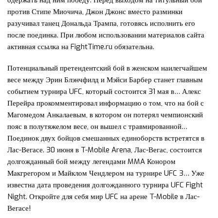
одержать над ним победу. Перед выходом на титульный бой
против Стипе Миочича, Джон Джонс вместо разминки
разучивал танец Дональда Трампа, готовясь исполнить его
после поединка. При любом использовании материалов сайта
активная ссылка на FightTime.ru обязательна.
Потенциальный претендентский бой в женском наилегчайшем
весе между Эрин Блэнчфилд и Мэйси Барбер станет главным
событием турнира UFC, который состоится 31 мая в… Алекс
Перейра прокомментировал информацию о том, что на бой с
Магомедом Анкалаевым, в котором он потерял чемпионский
пояс в полутяжелом весе, он вышел с травмированной…
Поединок двух бойцов смешанных единоборств встретятся в
Лас-Вегасе. 30 июня в T-Mobile Arena, Лас-Вегас, состоится
долгожданный бой между легендами MMA Конором
Макгрегором и Майклом Чендлером на турнире UFC 3… Уже
известна дата проведения долгожданного турнира UFC Fight
Night. Откройте для себя мир UFC на арене T-Mobile в Лас-
Вегасе!