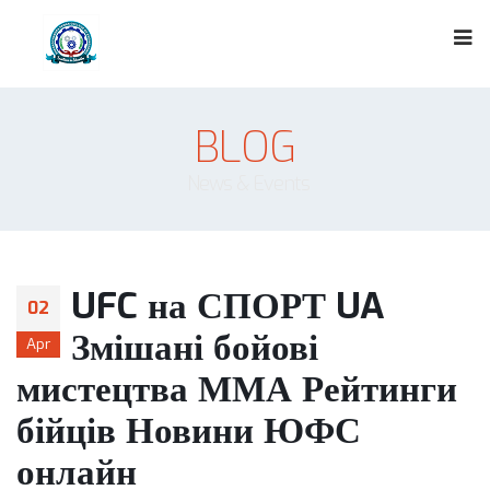
BLOG
News & Events
UFC на СПОРТ UA
02
Змішані бойові
Apr
мистецтва ММА Рейтинги
бійців Новини ЮФС
онлайн