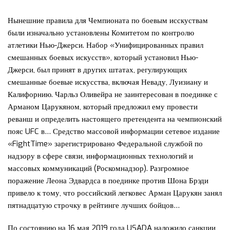
Нынешние правила для Чемпионата по боевым исскуствам
были изначально установлены Комитетом по контролю
атлетики Нью-Джерси. Набор «Унифицированных правил
смешанных боевых искусств», который установил Нью-
Джерси, был принят в других штатах, регулирующих
смешанные боевые искусства, включая Неваду, Луизиану и
Калифорнию. Чарльз Оливейра не заинтересован в поединке с
Арманом Царукяном, который предложил ему провести
реванш и определить настоящего претендента на чемпионский
пояс UFC в… Средство массовой информации сетевое издание
«FightTime» зарегистрировано Федеральной службой по
надзору в сфере связи, информационных технологий и
массовых коммуникаций (Роскомнадзор). Разгромное
поражение Леона Эдвардса в поединке против Шона Брэди
привело к тому, что российский легковес Арман Царукян занял
пятнадцатую строчку в рейтинге лучших бойцов…
По состоянию на 16 мая 2019 года USADA наложило санкции