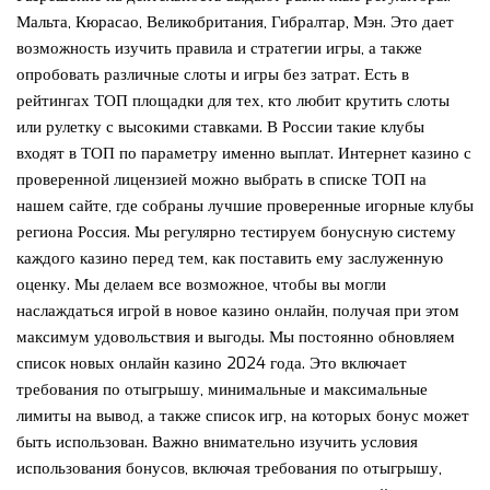
Мальта, Кюрасао, Великобритания, Гибралтар, Мэн. Это дает
возможность изучить правила и стратегии игры, а также
опробовать различные слоты и игры без затрат. Есть в
рейтингах ТОП площадки для тех, кто любит крутить слоты
или рулетку с высокими ставками. В России такие клубы
входят в ТОП по параметру именно выплат. Интернет казино с
проверенной лицензией можно выбрать в списке ТОП на
нашем сайте, где собраны лучшие проверенные игорные клубы
региона Россия. Мы регулярно тестируем бонусную систему
каждого казино перед тем, как поставить ему заслуженную
оценку. Мы делаем все возможное, чтобы вы могли
наслаждаться игрой в новое казино онлайн, получая при этом
максимум удовольствия и выгоды. Мы постоянно обновляем
список новых онлайн казино 2024 года. Это включает
требования по отыгрышу, минимальные и максимальные
лимиты на вывод, а также список игр, на которых бонус может
быть использован. Важно внимательно изучить условия
использования бонусов, включая требования по отыгрышу,